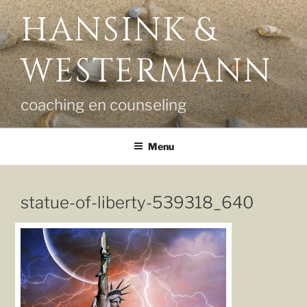
Ga
HANSINK &
naar
de
WESTERMANN
inhoud
coaching en counseling
Menu
statue-of-liberty-539318_640