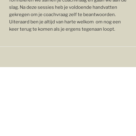
formuleren we samen je coachvraag en gaan we aan de
slag. Na deze sessies heb je voldoende handvatten
gekregen om je coachvraag zelf te beantwoorden.
Uiteraard ben je altijd van harte welkom om nog een
keer terug te komen als je ergens tegenaan loopt.