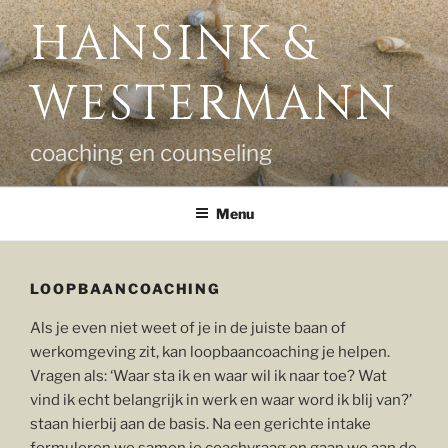
Ga
HANSINK &
naar
de
WESTERMANN
inhoud
coaching en counseling
Menu
LOOPBAANCOACHING
Als je even niet weet of je in de juiste baan of
werkomgeving zit, kan loopbaancoaching je helpen.
Vragen als: ‘Waar sta ik en waar wil ik naar toe? Wat
vind ik echt belangrijk in werk en waar word ik blij van?’
staan hierbij aan de basis. Na een gerichte intake