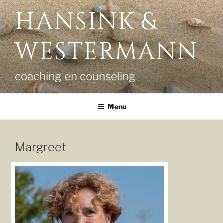
Ga
HANSINK &
naar
de
WESTERMANN
inhoud
coaching en counseling
Menu
Margreet