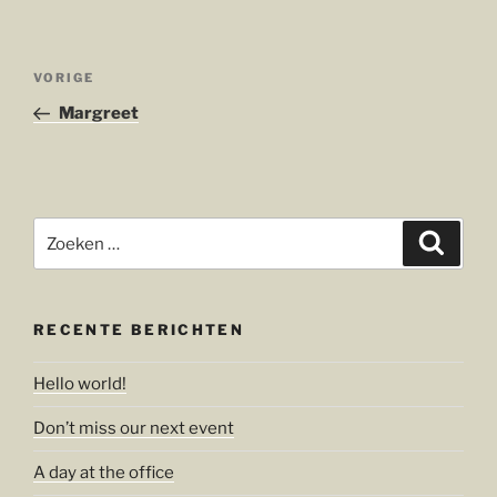
Bericht
Vorig
VORIGE
navigatie
bericht
Margreet
Zoeken
Zoeke
naar:
RECENTE BERICHTEN
Hello world!
Don’t miss our next event
A day at the office