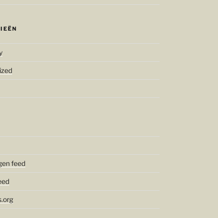
IEËN
y
ized
gen feed
eed
.org