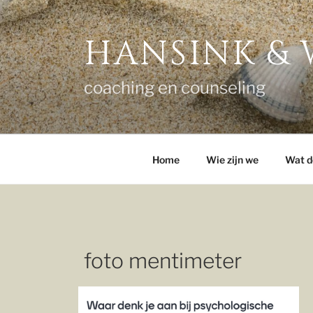
Ga
naar
HANSINK &
de
inhoud
coaching en counseling
Home
Wie zijn we
Wat d
foto mentimeter