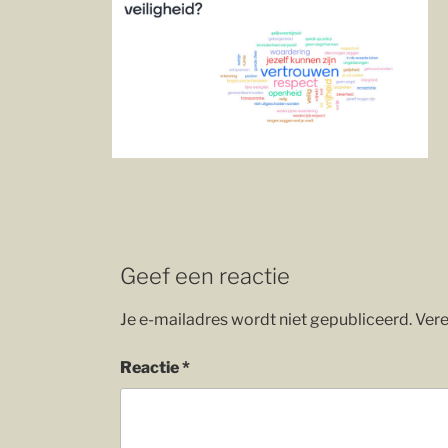
Geef een reactie
Je e-mailadres wordt niet gepubliceerd.
Vere
Reactie
*