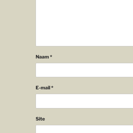
Naam
*
E-mail
*
Site