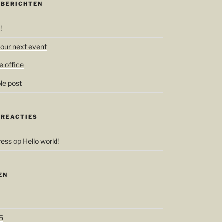
 BERICHTEN
!
 our next event
e office
le post
 REACTIES
ress
op
Hello world!
EN
5