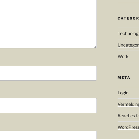
CATEGOR
Technolog
Uncategor
Work
META
Login
Vermeldin
Reacties f
WordPress