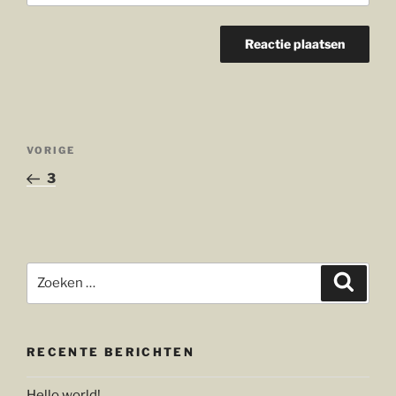
Bericht
Vorig
VORIGE
navigatie
bericht
3
Zoeken
Zoeke
naar:
RECENTE BERICHTEN
Hello world!