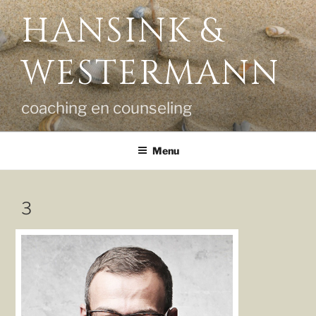
Ga
HANSINK &
naar
de
WESTERMANN
inhoud
coaching en counseling
Menu
3